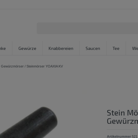
nke
Gewürze
Knabbereien
Saucen
Tee
We
 ] Gewürzmörser / Steinmörser YOAXIA KV
Stein Mö
Gewürzm
Artikelnummer
521