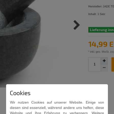
Hersteller:
JADE T
Inhalt
:
1
Satz
Lieferung inn
14,99 
* inkl. ges. MwSt. zzg
Cookies
Wir nutzen Cookies auf unserer Website. Einige von
diesen sind essenziell, während andere uns helfen, diese
Website und Ihre Erfahrung zu verbessern. Weitere