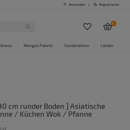
Anmelden
Registrieren
|
0
llness
Mengen Pakete
Sonderaktion
Länder
30 cm runder Boden ] Asiatische
anne / Küchen Wok / Pfanne
0-U1