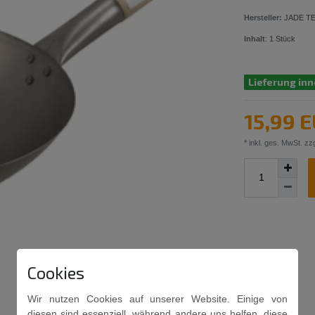
Hersteller:
JADE T
Inhalt
:
1
Stück
Lieferung inn
15,99 
* inkl. ges. MwSt. zzg
Cookies
Wir nutzen Cookies auf unserer Website. Einige von
diesen sind essenziell, während andere uns helfen, diese