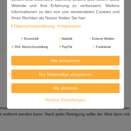
Website und Ihre Erfahrung zu verbessern. Weitere
Informationen zu den von uns verwendeten Cookies und
Ihren Rechten als Nutzer finden Sie hier:
Daten­schutz­erklärung
Impressum
Essenziell
Statistik
Externe Medien
DHL Wunschzustellung
PayPal
Funktional
Alle akzeptieren
Nur Notwendige akzeptieren
Alle ablehnen
Weitere Einstellungen
nsschutz behandelt ist, leichte Spuren von Oberflächenrost aufweisen
t entfernt werden kann. Nach jeder Reinigung sollte der Wok dann mit