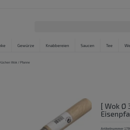
nke
Gewürze
Knabbereien
Saucen
Tee
We
 Küchen Wok / Pfanne
[ Wok Ø 
Eisenpf
Artikelnummer
178