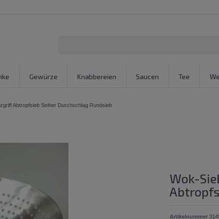
nke
Gewürze
Knabbereien
Saucen
Tee
We
zgriff Abtropfsieb Seiher Durchschlag Rundsieb
Wok-Sieb
Abtropfs
Artikelnummer
314