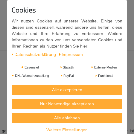
Cookies
Wir nutzen Cookies auf unserer Website. Einige von
diesen sind essenziell, während andere uns helfen, diese
Website und Ihre Erfahrung zu verbessern. Weitere
Informationen zu den von uns verwendeten Cookies und
Ihren Rechten als Nutzer finden Sie hier:
Daten­schutz­erklärung
Impressum
Essenziell
Statistik
Externe Medien
DHL Wunschzustellung
PayPal
Funktional
Alle akzeptieren
Nur Notwendige akzeptieren
Alle ablehnen
Weitere Einstellungen
 ganz feine Scheibchen. Mit seiner langen, spitz zugehenden Klinge i