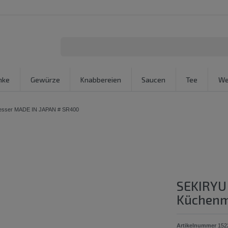
nke
Gewürze
Knabbereien
Saucen
Tee
We
nmesser MADE IN JAPAN # SR400
SEKIRYU 
Küchenm
Artikelnummer
152