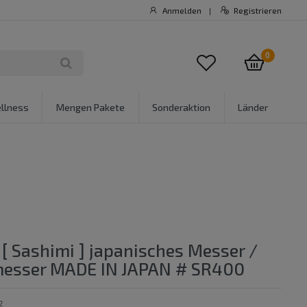
Anmelden
Registrieren
|
0
llness
Mengen Pakete
Sonderaktion
Länder
[ Sashimi ] japanisches Messer /
esser MADE IN JAPAN # SR400
2