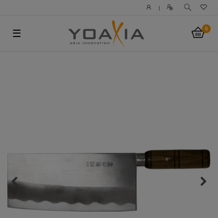
|
0
☰