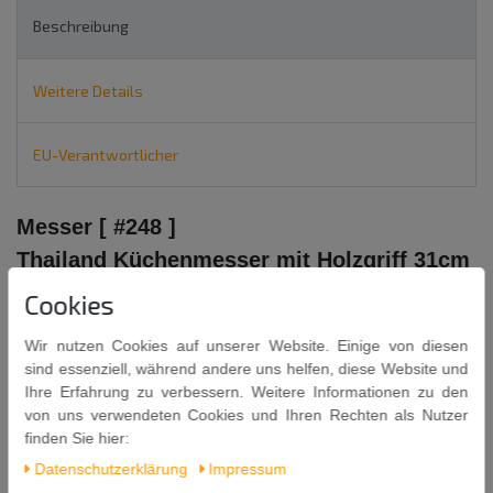
Beschreibung
Weitere Details
EU-Verantwortlicher
Messer [ #248 ]
Thailand Küchenmesser mit Holzgriff 31cm
Marke
KIWI
Cookies
31cm Länge vom Griff bis zur Messerspitze
Wir nutzen Cookies auf unserer Website. Einige von diesen
sind essenziell, während andere uns helfen, diese Website und
Länge der Klinge: ca. 20cm
Ihre Erfahrung zu verbessern. Weitere Informationen zu den
4,5cm Breit an der breitesten Stelle
von uns verwendeten Cookies und Ihren Rechten als Nutzer
finden Sie hier:
Der Griff des Messers ist aus gebeiztem und anschließend
Daten­schutz­erklärung
Impressum
gewachstem Naturholz. Die Farbe und die Maserung des