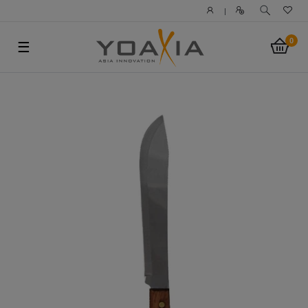
|
0
☰