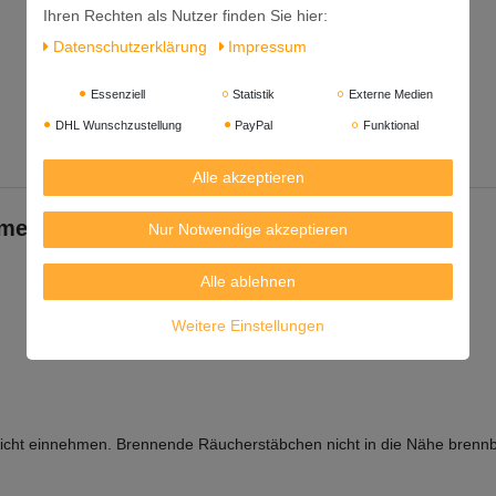
Ihren Rechten als Nutzer finden Sie hier:
Daten­schutz­erklärung
Impressum
Essenziell
Statistik
Externe Medien
DHL Wunschzustellung
PayPal
Funktional
Alle akzeptieren
me der Blumen ]
Nur Notwendige akzeptieren
Alle ablehnen
Weitere Einstellungen
Nicht einnehmen. Brennende Räucherstäbchen nicht in die Nähe brennba