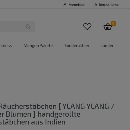
Anmelden
Registrieren
|
0
llness
Mengen Pakete
Sonderaktion
Länder
Räucherstäbchen [ YLANG YLANG /
r Blumen ] handgerollte
täbchen aus Indien