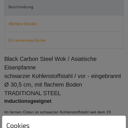
Beschreibung
Weitere Details
EU-Verantwortlicher
Black Carbon Steel Wok / Asiatische
Eisenpfanne
schwarzer Kohlenstoffstahl /
vor - eingebrannt
Ø 30,5 cm, mit flachem Boden
TRADITIONAL STEEL
Inductionsgeeignet
Im fernen Osten ist schwarzer Kohlenstoffstahl seit dem 19.
Jahrhundert ein beliebtes Metall für Kochgeschirr. Bei häufigem
Cookies
Gebrauch erwirbt die Pfanne natürliche Antihaft-Eigenschaften.