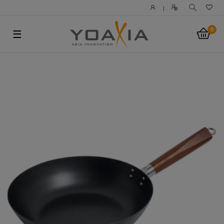
|
0
☰