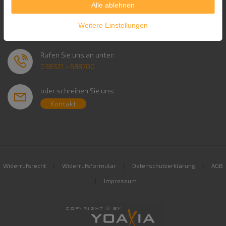
Alle ablehnen
Service & Kontakt
Weitere Einstellungen
Rufen Sie uns an unter:
038321 - 688700
oder schreiben Sie uns:
Kontakt
|
|
|
Widerrufsrecht
Widerrufsformular
Datenschutzerklärung
AGB
|
Impressum