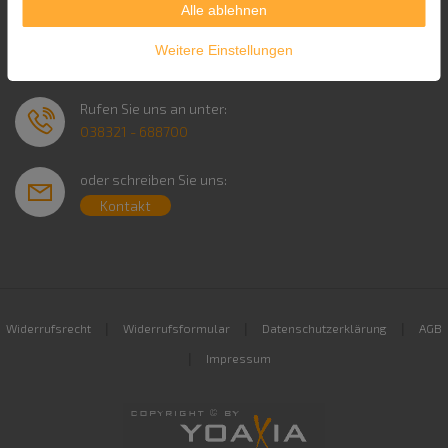
Alle ablehnen
Service & Kontakt
Weitere Einstellungen
Rufen Sie uns an unter:
038321 - 688700
oder schreiben Sie uns:
Kontakt
|
|
|
Widerrufsrecht
Widerrufsformular
Datenschutzerklärung
AGB
|
Impressum