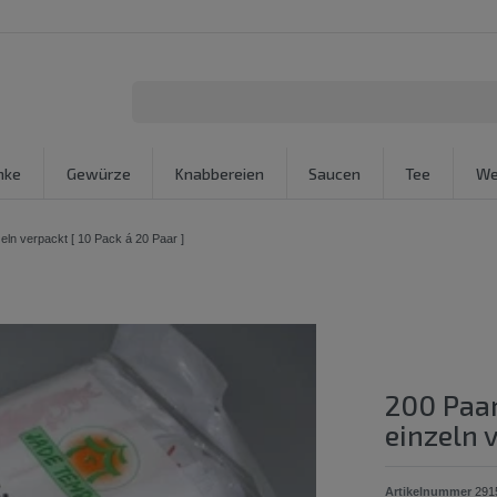
nke
Gewürze
Knabbereien
Saucen
Tee
We
ln verpackt [ 10 Pack á 20 Paar ]
200 Paa
einzeln v
Artikelnummer
291