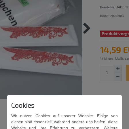
Hersteller:
JADE T
Inhalt
:
200
Stück
Produkt vergr
14,59 
* inkl. ges. MwSt. zzg
Cookies
Wir nutzen Cookies auf unserer Website. Einige von
diesen sind essenziell, während andere uns helfen, diese
Website und Ihre Erfahrung zu verbessern. Weitere