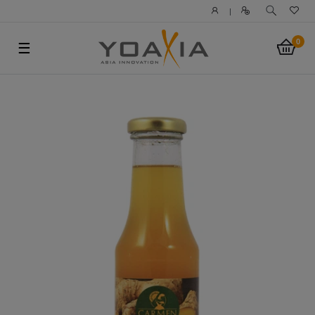
|
0
☰