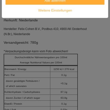
Alle ablehnen
Inhalt: 300ml
Weitere Einstellungen
Mindestens Haltbar bis: 16. 05. 2028
Herkunft: Niederlande
Hersteller: Felix Cohen B.V., Postbus 410, 4900 AK Oosterhout
(N.Br.), Niederlande
Versandgewicht: 780g
*Verpackungsdesign kann vom Foto abweichen!
Durchschnittliche Nährwertangaben pro 100ml
Average Nutritional Values per 100ml
Brennwert / Energy
1150 kJ / 270 kcal
Fett / Fat
0,1g
davon gesättigte Fettsäuren /
<0,1g
of which saturates
Kohlenhydrate / Carbohydrates
67,1g
davon Zucker / of which sugar
63,9g
Eiweiß / Protein
0,1g
Salz / Salt
0,03g