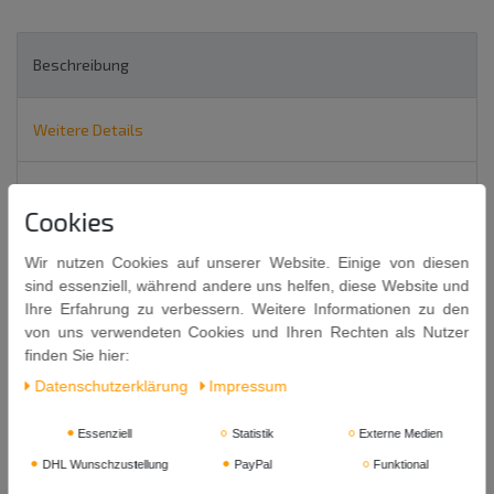
Beschreibung
Weitere Details
EU-Verantwortlicher
Cookies
Wir nutzen Cookies auf unserer Website. Einige von diesen
Lua Moi
500m
l
®
sind essenziell, während andere uns helfen, diese Website und
VODKA "New Rice" 45% VOL.
Ihre Erfahrung zu verbessern. Weitere Informationen zu den
Product of Halico
von uns verwendeten Cookies und Ihren Rechten als Nutzer
finden Sie hier:
Vietnam
Daten­schutz­erklärung
Impressum
Essenziell
Statistik
Externe Medien
DHL Wunschzustellung
PayPal
Funktional