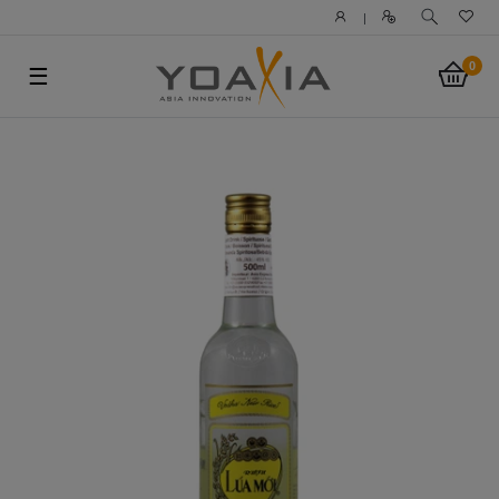
|
0
☰