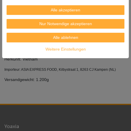
Alle akzeptieren
Nur Notwendige akzeptieren
Spirituose aus Reis
Alle ablehnen
Alkohol: 45% vol.
Inhalt : 500ml
Weitere Einstellungen
Herkunft: Vietnam
Importeur: ASIA EXPRESS FOOD, Kilbystraat 1, 8263 CJ Kampen (NL)
Versandgewicht: 1.200g
Yoaxia