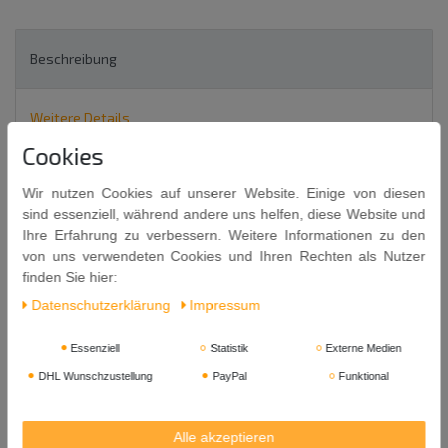
Beschreibung
Weitere Details
Cookies
EU-Verantwortlicher
Wir nutzen Cookies auf unserer Website. Einige von diesen
sind essenziell, während andere uns helfen, diese Website und
Ihre Erfahrung zu verbessern. Weitere Informationen zu den
KURO YOKAICHI MUGI SHOCHU
von uns verwendeten Cookies und Ihren Rechten als Nutzer
Spirituose (Alkoholisches Getränk aus Gerste)
finden Sie hier:
alc. 25% vol 700ml
Daten­schutz­erklärung
Impressum
よかいち
Essenziell
Statistik
Externe Medien
DHL Wunschzustellung
PayPal
Funktional
Spirituose (Alkoholisches Getränk aus Gerste).
Zutaten: Gerste, Reishefe, Alkohol.
Alle akzeptieren