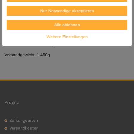
Inhalt: 700ml
Nur Notwendige akzeptieren
Herkunft: Produkt aus Japan
Alle ablehnen
Importeur:
SSP Trade & Consult GmbH
Weitere Einstellungen
Philipp-Reis-Straße 15 B3/B4
63128 Dietzenbach / Germany
Versandgewicht: 1.450g
Yoaxia
Zahlungsarten
Versandkosten