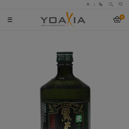
|
0
☰