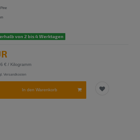
 Pine
mm
erhalb von 2 bis 4 Werktagen
UR
96 € / Kilogramm
l.
Versandkosten
In den Warenkorb