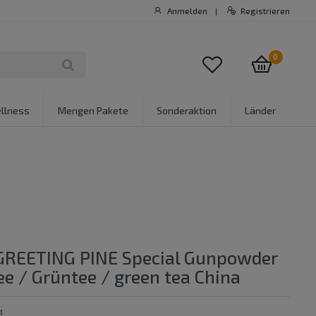
Anmelden
Registrieren
|
0
llness
Mengen Pakete
Sonderaktion
Länder
 GREETING PINE Special Gunpowder
ee / Grüntee / green tea China
4