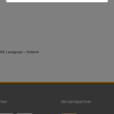
0KE Landgraaf – Holland
rten
Versandpartner