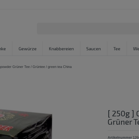
nke
Gewürze
Knabbereien
Saucen
Tee
We
owder Grüner Tee / Grüntee / green tea China
[ 250g ]
Grüner T
Artikelnummer
126