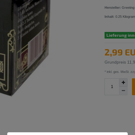
Hersteller:
Greeting
Inhalt
:
0.25
Kilogra
Lieferung inn
2,99 E
Grundpreis
11,
* inkl. ges. MwSt. zzg