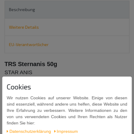
Beschreibung
Weitere Details
EU-Verantwortlicher
TRS Sternanis 50g
STAR ANIS
Cookies
Wir nutzen Cookies auf unserer Website. Einige von diesen
sind essenziell, während andere uns helfen, diese Website und
Ihre Erfahrung zu verbessern. Weitere Informationen zu den
Inhalt: 50g
von uns verwendeten Cookies und Ihren Rechten als Nutzer
finden Sie hier:
Mindestens Haltbar bis: 30. 10. 2027
Daten­schutz­erklärung
Impressum