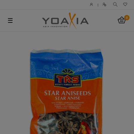
|
0
☰