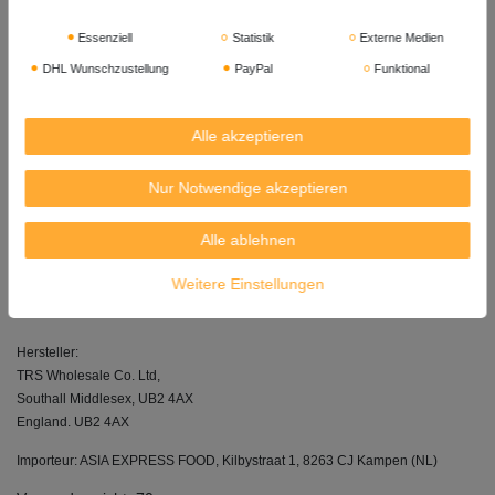
USAGE / VERWENDUNG:
Do not consume uncooked.
Essenziell
Statistik
Externe Medien
Nicht ungekocht konsumieren.
DHL Wunschzustellung
PayPal
Funktional
STORAGE / LAGERUNG:
To retain freshness and flavour store in an airtight container, in a cool dry
Alle akzeptieren
place.
Zum Erhalt von Frische und Geschmack in einem luftdichten Behälter kühl
Nur Notwendige akzeptieren
und trocken lagern.
Allergenhinweis: Kann Spuren von Erdnüssen, weiteren Nüssen,
Alle ablehnen
Sesamsaat, glutenhaltigen Zerealien, Milch, Sellerie, Soja, Senf
und Sulfiten enthalten.
Weitere Einstellungen
Herkunft: China
Hersteller:
TRS Wholesale Co. Ltd,
Southall Middlesex, UB2 4AX
England. UB2 4AX
Importeur: ASIA EXPRESS FOOD, Kilbystraat 1, 8263 CJ Kampen (NL)