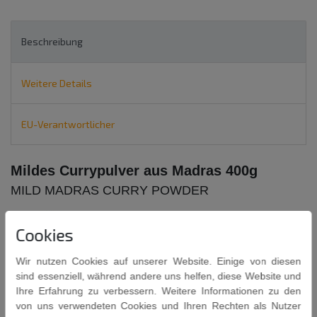
Beschreibung
Weitere Details
EU-Verantwortlicher
Mildes Currypulver aus Madras 400g
MILD MADRAS CURRY POWDER
Cookies
Wir nutzen Cookies auf unserer Website. Einige von diesen
sind essenziell, während andere uns helfen, diese Website und
Ihre Erfahrung zu verbessern. Weitere Informationen zu den
TRS mildes Madras Currypulver ist eine aromatische Mischung aus
von uns verwendeten Cookies und Ihren Rechten als Nutzer
Gewürzen, speziell aus Madras importiert.