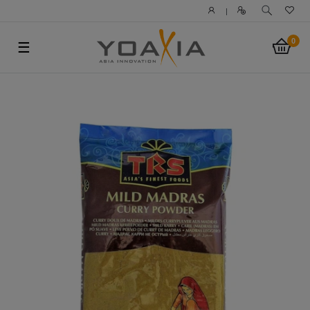
|
0
☰