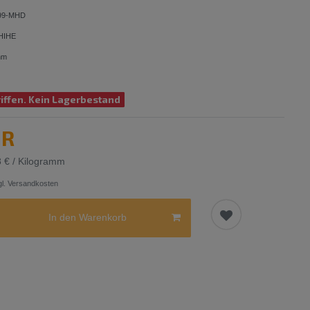
99-MHD
HIHE
mm
iffen. Kein Lagerbestand
UR
8 € / Kilogramm
l.
Versandkosten
In den Warenkorb