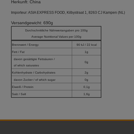
Herkunft: China
Importeur: ASIA EXPRESS FOOD, Kilbystraat 1, 8263 CJ Kampen (NL)
Versandgewicht: 690g
Durchschnittliche Nährwertangaben pro 100g
Average Nutritional Values per 100g
Brennwert / Energy
90 kJ / 22 kcal
Fett / Fat
1g
davon gesättigte Fettsäuren /
0g
of which saturates
Kohlenhydrate / Carbohydrates
2g
davon Zucker / of which sugar
0g
Eiweiß / Protein
0,1g
Salz / Salt
1,6g