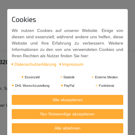
Cookies
Wir nutzen Cookies auf unserer Website. Einige von
diesen sind essenziell, während andere uns helfen, diese
Website und Ihre Erfahrung zu verbessern. Weitere
Informationen zu den von uns verwendeten Cookies und
Ihren Rechten als Nutzer finden Sie hier:
320g
Daten­schutz­erklärung
Impressum
Essenziell
Statistik
Externe Medien
DHL Wunschzustellung
PayPal
Funktional
r, Salz, Geschmacksverstärker: E621, Konservierungsstoff: E211.
Alle akzeptieren
iner Woche konsumieren.
Nur Notwendige akzeptieren
Alle ablehnen