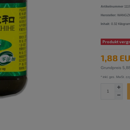
Artikelnummer
111
Hersteller:
WANGZ
Inhalt
:
0.32
Kilogra
Produkt vergr
1,88 E
Grundpreis
5,8
* inkl. ges. MwSt. zzg