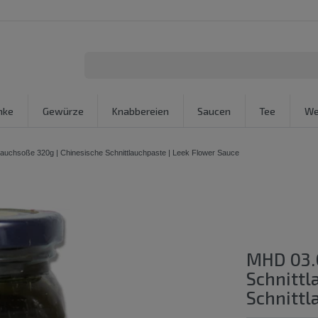
nke
Gewürze
Knabbereien
Saucen
Tee
We
chsoße 320g | Chinesische Schnittlauchpaste | Leek Flower Sauce
MHD 03.
Schnittl
Schnittl