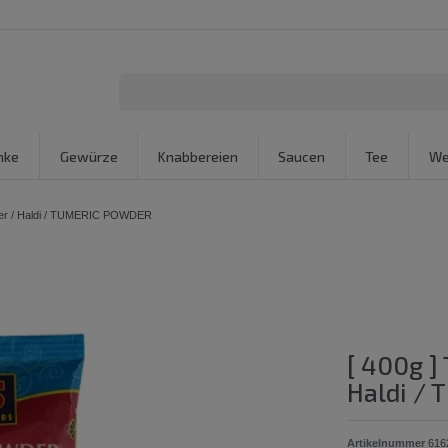
nke
Gewürze
Knabbereien
Saucen
Tee
We
lver / Haldi / TUMERIC POWDER
[ 400g ]
Haldi /
Artikelnummer
616