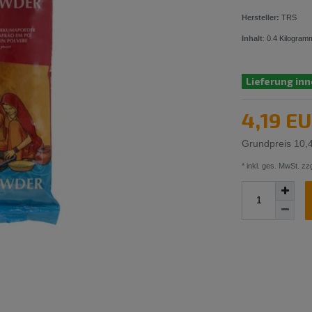
Hersteller:
TRS
Inhalt
:
0.4
Kilogram
Lieferung inn
4,19 E
Grundpreis
10,
* inkl. ges. MwSt. zzg