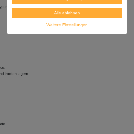
ypulver.
Alle ablehnen
Weitere Einstellungen
ace.
nd trocken lagern.
nde