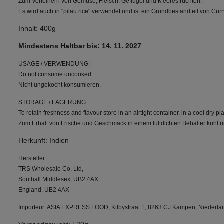
Zum Verfeinern von Gemüse, Fleisch, Geflügel und Meeresfrüchten.
Es wird auch in "pilau rice" verwendet und ist ein Grundbestandteil von Curr
Inhalt: 400g
Mindestens Haltbar bis: 14. 11. 2027
USAGE / VERWENDUNG:
Do not consume uncooked.
Nicht ungekocht konsumieren.
STORAGE / LAGERUNG:
To retain freshness and flavour store in an airtight container, in a cool dry pl
Zum Erhalt von Frische und Geschmack in einem luftdichten Behälter kühl u
Herkunft: Indien
Hersteller:
TRS Wholesale Co. Ltd,
Southall Middlesex, UB2 4AX
England. UB2 4AX
Importeur: ASIA EXPRESS FOOD, Kilbystraat 1, 8263 CJ Kampen, Niederla