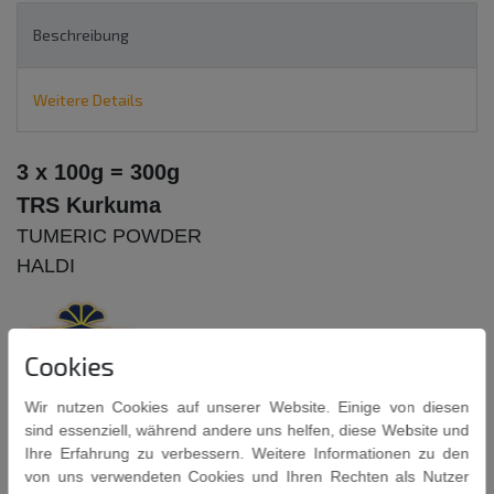
Beschreibung
Weitere Details
3 x 100g = 300g
TRS Kurkuma
TUMERIC POWDER
HALDI
Cookies
Wir nutzen Cookies auf unserer Website. Einige von diesen
Kurkuma, auch bekannt als "Gelbwurz", verleiht ein wundervolles Aroma zu
sind essenziell, während andere uns helfen, diese Website und
den typisch indischen dals.
Ihre Erfahrung zu verbessern. Weitere Informationen zu den
(dals = Linsen / auch Bezeichnung für eine Art "indischer Eintopf")
von uns verwendeten Cookies und Ihren Rechten als Nutzer