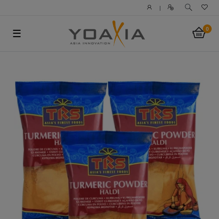
|
0
☰