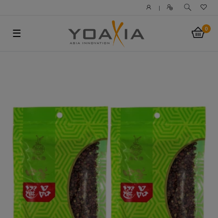
|
0
☰