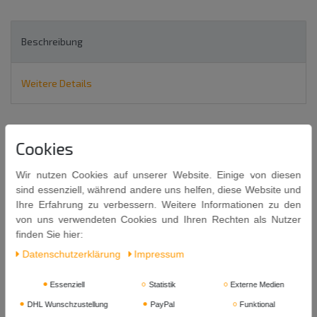
Beschreibung
Weitere Details
2 x 57g = 114g
Cookies
EAGLOBE Sichuan Pfefferkörner
Sechuan, Szechuan, Szetschuan oder Sezuan
Wir nutzen Cookies auf unserer Website. Einige von diesen
SICHUAN PEPPERCORNS
sind essenziell, während andere uns helfen, diese Website und
Ihre Erfahrung zu verbessern. Weitere Informationen zu den
von uns verwendeten Cookies und Ihren Rechten als Nutzer
finden Sie hier:
Daten­schutz­erklärung
Impressum
Pfefferkörner aus der Provinz Sichuan (China).
Essenziell
Statistik
Externe Medien
Er wird auch Szechuanpfeffer, Japanischer Pfeffer, Anispfeffer,
DHL Wunschzustellung
PayPal
Funktional
Bergpfeffer (deutschsprachiger Raum) oder Chinesischer Pfeffer