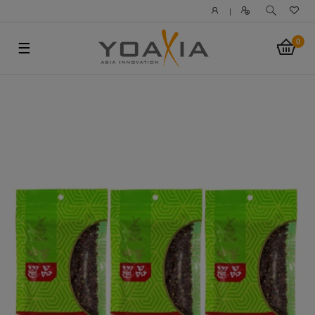
|
0
☰