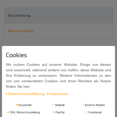
Beschreibung
Weitere Details
3 x 57g = 171g
Cookies
Sichuan Pfefferkörner
Sechuan, Szechuan, Szetschuan oder Sezuan
Wir nutzen Cookies auf unserer Website. Einige von diesen
SICHUAN PEPPERCORNS
sind essenziell, während andere uns helfen, diese Website und
Ihre Erfahrung zu verbessern. Weitere Informationen zu den
von uns verwendeten Cookies und Ihren Rechten als Nutzer
finden Sie hier:
Daten­schutz­erklärung
Impressum
Pfefferkörner aus der Provinz Sichuan (China).
Essenziell
Statistik
Externe Medien
Er wird auch Szechuanpfeffer, Japanischer Pfeffer, Anispfeffer,
DHL Wunschzustellung
PayPal
Funktional
Bergpfeffer (deutschsprachiger Raum) oder Chinesischer Pfeffer