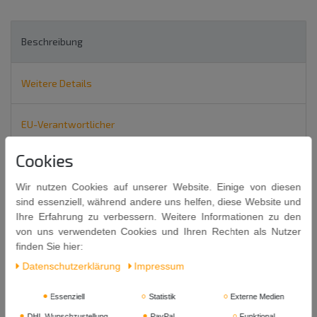
Beschreibung
Weitere Details
EU-Verantwortlicher
Cookies
TRS Schwarze Pfefferkörner, ganz 100g
Wir nutzen Cookies auf unserer Website. Einige von diesen
BLACK PEPPER WHOLE
sind essenziell, während andere uns helfen, diese Website und
Ihre Erfahrung zu verbessern. Weitere Informationen zu den
von uns verwendeten Cookies und Ihren Rechten als Nutzer
finden Sie hier:
Daten­schutz­erklärung
Impressum
Inhalt: 100g
Essenziell
Statistik
Externe Medien
DHL Wunschzustellung
PayPal
Funktional