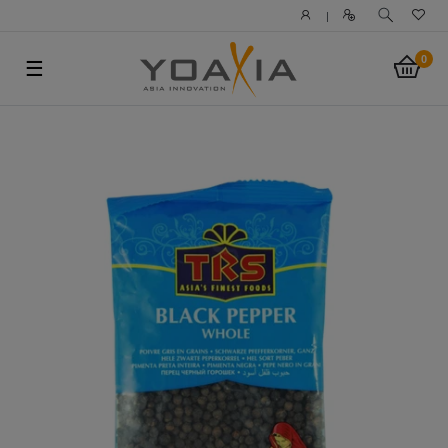
|
0
☰