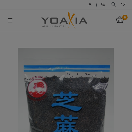
|
0
☰