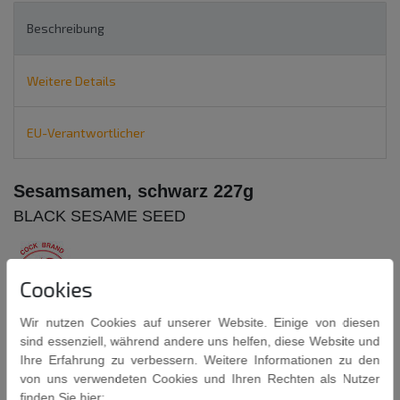
Beschreibung
Weitere Details
EU-Verantwortlicher
Sesamsamen, schwarz 227g
BLACK SESAME SEED
Cookies
Wir nutzen Cookies auf unserer Website. Einige von diesen
Zutaten: Sesam-Samen
100%
sind essenziell, während andere uns helfen, diese Website und
Ihre Erfahrung zu verbessern. Weitere Informationen zu den
Nur für den menschlichen Verzehr; nicht zur Aussaat!
von uns verwendeten Cookies und Ihren Rechten als Nutzer
Inhalt: 227g
finden Sie hier: