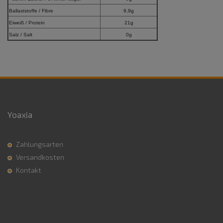
Ballaststoffe / Fibre
9,9g
Eiweiß / Protein
21g
Salz / Salt
0g
Yoaxia
Zahlungsarten
Versandkosten
Kontakt