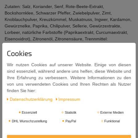
Zutaten: Salz, Koriander, Senf, Rote-Beete-Extrakt,
Bockshornklee, Schwarzer Pfeffer, Zwiebelpulver, Zimt,
Knoblauchpulver, Kreuzkümmel, Muskatnuss, Ingwer, Kardamon,
Gewürznelke, Paprika, Chilipulver, Sellerie, Gewürzextrakte,
Lorbeer, natürliche Farbstoffe (Paprikaextrakt, Curcumaextrakt,
Eisenoxidrot), Zitronenöl, Zitronensäure, Trennmittel:
Siliziumdioxid.
Cookies
Allergene: Enthält Senf und Sellerie.
Wir nutzen Cookies auf unserer Website. Einige von diesen
Inhalt: 400g
sind essenziell, während andere uns helfen, diese Website und
Ihre Erfahrung zu verbessern. Weitere Informationen zu den
Mindestens Haltbar bis: 30. 11. 2027
von uns verwendeten Cookies und Ihren Rechten als Nutzer
USAGE / VERWENDUNG:
finden Sie hier:
Do not consume uncooked.
Daten­schutz­erklärung
Impressum
Nicht ungekocht konsumieren.
STORAGE / LAGERUNG:
Essenziell
Statistik
Externe Medien
To retain freshness and flavour store in an airtight container, in a cool dry
DHL Wunschzustellung
PayPal
Funktional
place.
Zum Erhalt von Frische und Geschmack in einem luftdichten Behälter kühl