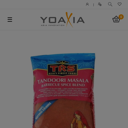
|
0
☰