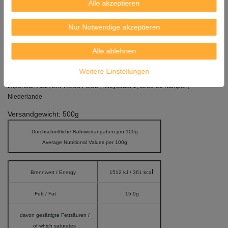
und trocken lagern.
Alle akzeptieren
Herkunft: Packed in UK. (gepackt in Großbritannien) / Milled in UK
Nur Notwendige akzeptieren
Hersteller:
TRS Wholesale Co. Ltd,
Alle ablehnen
Southall Middlesex, UB2 4AX
England. UB2 4AX
Weitere Einstellungen
Importeur: ASIA EXPRESS FOOD, Kilbystraat 1, 8263 CJ Kampen,
Niederlande
Versandgewicht: 500g
Durchschnittliche Nährwertangaben pro 100g
Average Nutritional Values per 100g
l
Brennwert / Energy
1512 kJ / 361 kca
Fett / Fat
15,9g
davon gesättigte Fettsäuren /
of which saturates