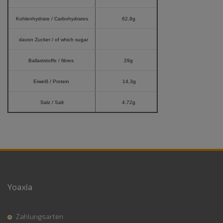
Kohlenhydrate / Carbohydrates
62,9g
davon Zucker / of which sugar
Ballaststoffe / fibres
29g
Eiweiß / Protein
14,3g
Salz / Salt
4,72g
Yoaxia
Zahlungsarten