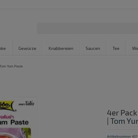
nke
Gewürze
Knabbereien
Saucen
Tee
We
 Tom Yum Paste
4er Pac
| Tom Yu
Artikelnummer
407