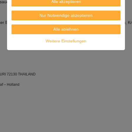
Alle akzeptieren
uce, Salz und Zitronensaft.
Nur Notwendige akzeptieren
er E621, Säuerregulator: E330, Chilipulver, Tamarinden, Schalotten, 
Alle ablehnen
Weitere Einstellungen
BURI 72130 THAILAND
af – Holland