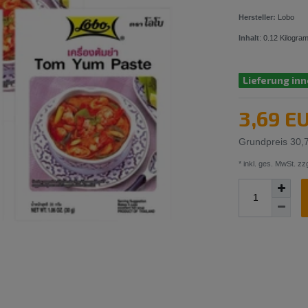
Hersteller:
Lobo
Inhalt
:
0.12
Kilogra
Lieferung inn
3,69 E
Grundpreis
30,
* inkl. ges. MwSt. zzg