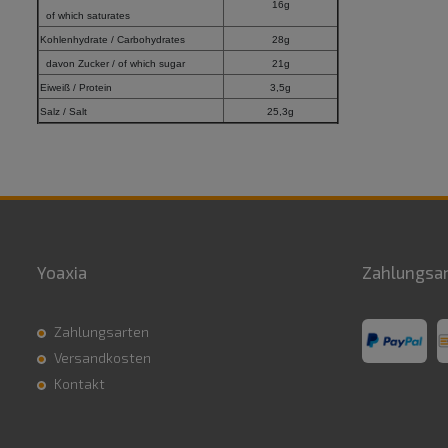
16g
of which saturates
Kohlenhydrate / Carbohydrates
28g
davon Zucker / of which sugar
21g
Eiweiß / Protein
3,5g
Salz / Salt
25,3g
Yoaxia
Zahlungsa
Zahlungsarten
Versandkosten
Kontakt