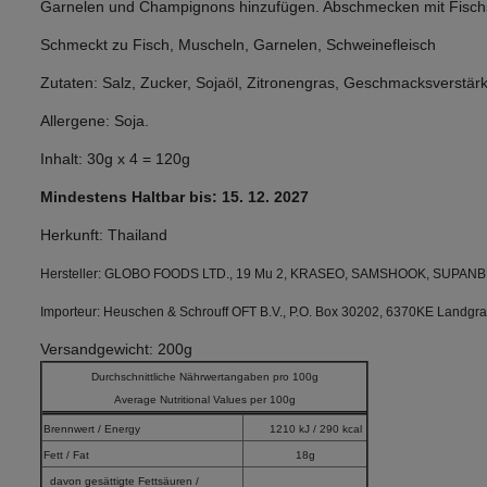
Garnelen und Champignons hinzufügen. Abschmecken mit Fischsa
Schmeckt zu Fisch, Muscheln, Garnelen, Schweinefleisch
Zutaten: Salz, Zucker, Sojaöl, Zitronengras, Geschmacksverstärk
Allergene: Soja.
Inhalt: 30g x 4 = 120g
Mindestens Haltbar bis: 15. 12. 2027
Herkunft: Thailand
Hersteller: GLOBO FOODS LTD., 19 Mu 2, KRASEO, SAMSHOOK, SUPAN
Importeur: Heuschen & Schrouff OFT B.V., P.O. Box 30202, 6370KE Landgra
Versandgewicht: 200g
Durchschnittliche Nährwertangaben pro 100g
Average Nutritional Values per 100g
Brennwert / Energy
1210 kJ / 290 kcal
Fett / Fat
18g
davon gesättigte Fettsäuren /