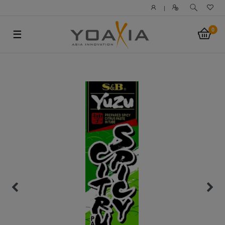
|
0
☰