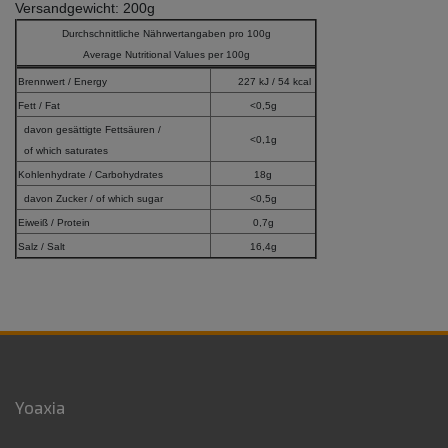
Versandgewicht: 200g
Durchschnittliche Nährwertangaben pro 100g
Average Nutritional Values per 100g
Brennwert / Energy
227 kJ / 54 kcal
Fett / Fat
<0,5g
davon gesättigte Fettsäuren /
<0,1g
of which saturates
Kohlenhydrate / Carbohydrates
18g
davon Zucker / of which sugar
<0,5g
Eiweiß / Protein
0,7g
Salz / Salt
16,4g
Yoaxia