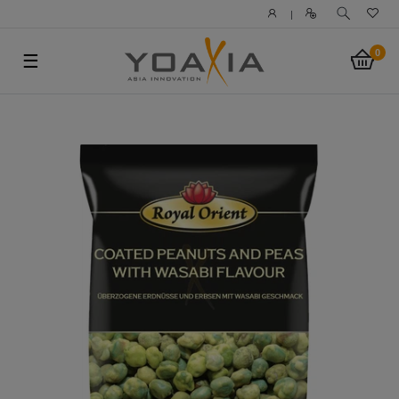
|
0
☰