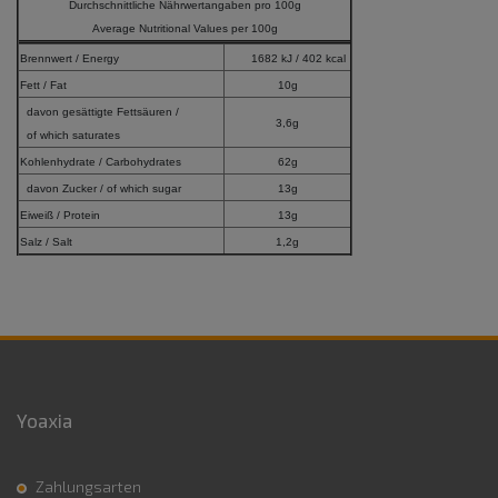
Durchschnittliche Nährwertangaben pro 100g
Average Nutritional Values per 100g
Brennwert / Energy
1682 kJ / 402 kcal
Fett / Fat
10g
davon gesättigte Fettsäuren /
3,6g
of which saturates
Kohlenhydrate / Carbohydrates
62g
davon Zucker / of which sugar
13g
Eiweiß / Protein
13g
Salz / Salt
1,2g
Yoaxia
Zahlungsarten