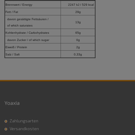
Brennwert / Energy
2247 kJ / 529 kcal
Fett / Fat
29g
davon gesättigte Fettsäuren /
13g
of which saturates
Kohlenhydrate / Carbohydrates
65g
davon Zucker / of which sugar
0g
Eiweiß / Protein
2g
Salz / Salt
0,33g
Yoaxia
Zahlungsarten
Versandkosten