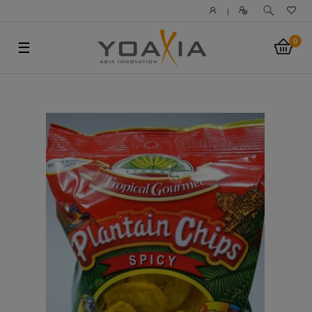
|
0
☰