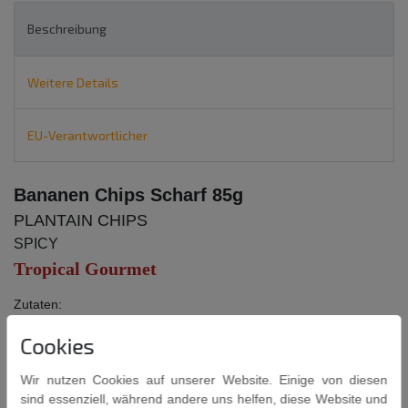
Beschreibung
Weitere Details
EU-Verantwortlicher
Bananen Chips Scharf 85g
PLANTAIN CHIPS
SPICY
Tropical Gourmet
Zutaten:
Ausgewählte Kochbananen ( Musa Paradisiaca AAB)
Cookies
Pflanzliche Öle (Palmöl)
Natürliche Gewürze
Wir nutzen Cookies auf unserer Website. Einige von diesen
Salz
sind essenziell, während andere uns helfen, diese Website und