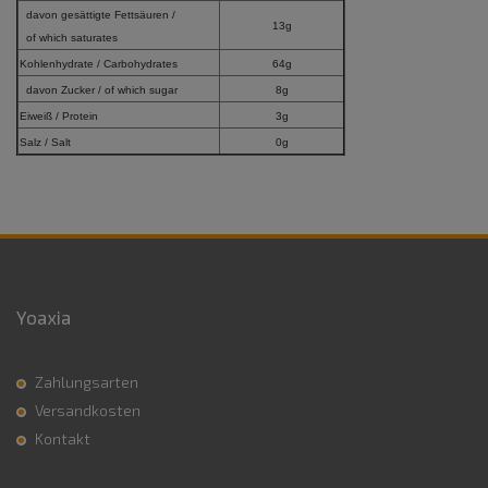
davon gesättigte Fettsäuren /
13g
of which saturates
Kohlenhydrate / Carbohydrates
64g
davon Zucker / of which sugar
8g
Eiweiß / Protein
3g
Salz / Salt
0g
Yoaxia
Zahlungsarten
Versandkosten
Kontakt