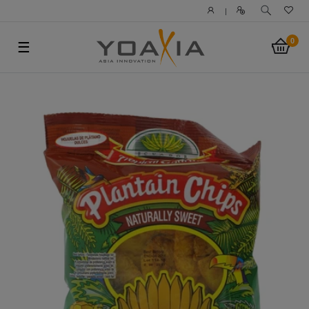
|
0
☰