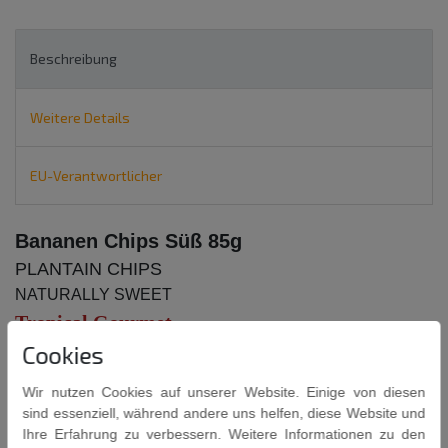
Beschreibung
Weitere Details
EU-Verantwortlicher
Bananen Chips Süß 85g
PLANTAIN CHIPS
NATURALLY SWEET
Tropical Gourmet
Cookies
Zutaten:
Ausgewählte reife Kochbananen ( Musa Paradisiaca
AAB) und p
flanzliche Öle (Palmöl).
Wir nutzen Cookies auf unserer Website. Einige von diesen
sind essenziell, während andere uns helfen, diese Website und
Kühl und trocken lagern.
Ihre Erfahrung zu verbessern. Weitere Informationen zu den