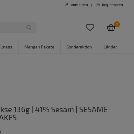
Anmelden
Registrieren
|
0
llness
Mengen Pakete
Sonderaktion
Länder
kse 136g | 41% Sesam | SESAME
LAKES
7