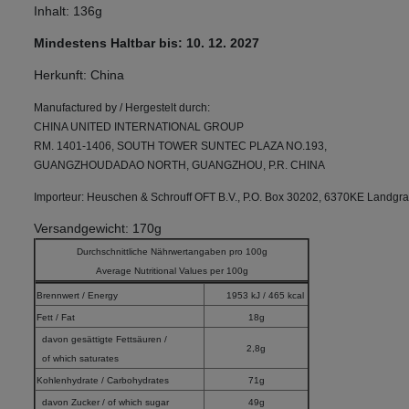
Inhalt: 136g
Mindestens Haltbar bis: 10. 12. 2027
Herkunft: China
Manufactured by / Hergestelt durch:
CHINA UNITED INTERNATIONAL GROUP
RM. 1401-1406, SOUTH TOWER SUNTEC PLAZA NO.193,
GUANGZHOUDADAO NORTH, GUANGZHOU, P.R. CHINA
Importeur: Heuschen & Schrouff OFT B.V., P.O. Box 30202, 6370KE Landgra
Versandgewicht: 170g
Durchschnittliche Nährwertangaben pro 100g
Average Nutritional Values per 100g
Brennwert / Energy
1953 kJ / 465 kcal
Fett / Fat
18g
davon gesättigte Fettsäuren /
2,8g
of which saturates
Kohlenhydrate / Carbohydrates
71g
davon Zucker / of which sugar
49g