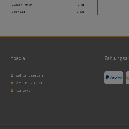
Eiweiß / Protein
8,4g
Salz / Salt
0,43g
Yoaxia
Zahlungsa
Zahlungsarten
Versandkosten
Kontakt