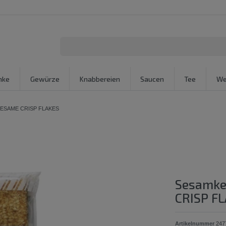
nke
Gewürze
Knabbereien
Saucen
Tee
We
 SESAME CRISP FLAKES
Sesamke
CRISP F
Artikelnummer
247