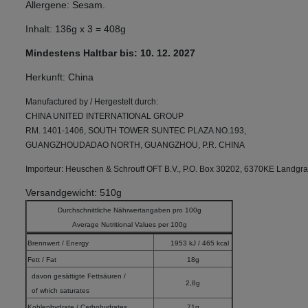
Allergene: Sesam.
Inhalt: 136g x 3 = 408g
Mindestens Haltbar bis: 10. 12. 2027
Herkunft: China
Manufactured by / Hergestelt durch:
CHINA UNITED INTERNATIONAL GROUP
RM. 1401-1406, SOUTH TOWER SUNTEC PLAZA NO.193,
GUANGZHOUDADAO NORTH, GUANGZHOU, P.R. CHINA
Importeur: Heuschen & Schrouff OFT B.V., P.O. Box 30202, 6370KE Landgra
Versandgewicht: 510g
Durchschnittliche Nährwertangaben pro 100g
Average Nutritional Values per 100g
Brennwert / Energy
1953 kJ / 465 kcal
Fett / Fat
18g
davon gesättigte Fettsäuren /
2,8g
of which saturates
Kohlenhydrate / Carbohydrates
71g