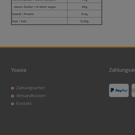
davon Zucker / of which sugar
49g
Eiweiß / Protein
8,4g
Salz / Salt
0,43g
Yoaxia
Zahlungsa
Zahlungsarten
Versandkosten
Kontakt