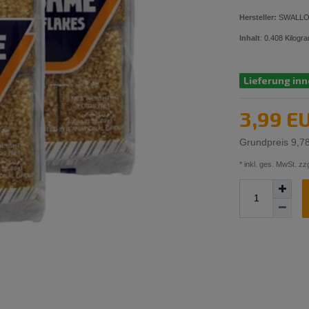
Hersteller:
SWALLO
Inhalt
:
0.408
Kilogr
Lieferung inn
3,99 E
Grundpreis
9,7
* inkl. ges. MwSt. zzg