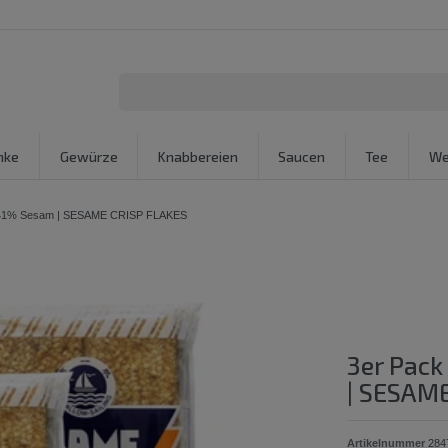
nke
Gewürze
Knabbereien
Saucen
Tee
We
| 41% Sesam | SESAME CRISP FLAKES
3er Pack
| SESAM
Artikelnummer
284