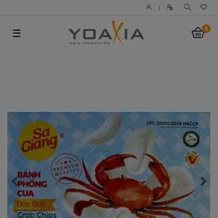
|
0
☰