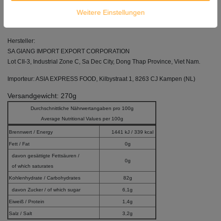
Herkunft: Vietnam
Weitere Einstellungen
*Verpackungsdesign kann vom Foto abweichen!
Hersteller:
SA GIANG IMPORT EXPORT CORPORATION
Lot CII-3, Industrial Zone C, Sa Dec City, Dong Thap Province, Viet Nam.
Importeur: ASIA EXPRESS FOOD, Kilbystraat 1, 8263 CJ Kampen (NL)
Versandgewicht: 270g
Durchschnittliche Nährwertangaben pro 100g
Average Nutritional Values per 100g
Brennwert / Energy
1441 kJ / 339 kcal
Fett / Fat
0g
davon gesättigte Fettsäuren /
0g
of which saturates
Kohlenhydrate / Carbohydrates
82g
davon Zucker / of which sugar
6,1g
Eiweiß / Protein
1,4g
Salz / Salt
3,2g