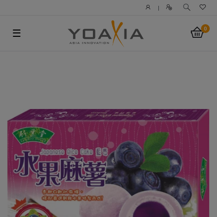
|
0
☰