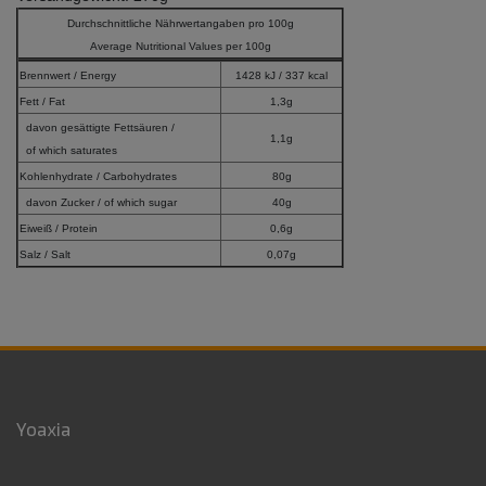
Durchschnittliche Nährwertangaben pro 100g
Average Nutritional Values per 100g
Brennwert / Energy
1428 kJ / 337 kcal
Fett / Fat
1,3g
davon gesättigte Fettsäuren /
1,1g
of which saturates
Kohlenhydrate / Carbohydrates
80g
davon Zucker / of which sugar
40g
Eiweiß / Protein
0,6g
Salz / Salt
0,07g
Yoaxia