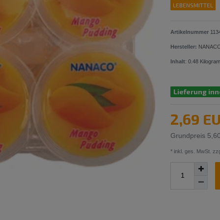
LEBENSMITTEL
Artikelnummer
113
Hersteller:
NANAC
Inhalt
:
0.48
Kilogra
Lieferung inn
2,69 E
Grundpreis
5,6
* inkl. ges. MwSt. zzg