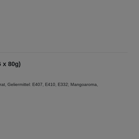
 x 80g)
rat, Geliermittel: E407, E410, E332; Mangoaroma,