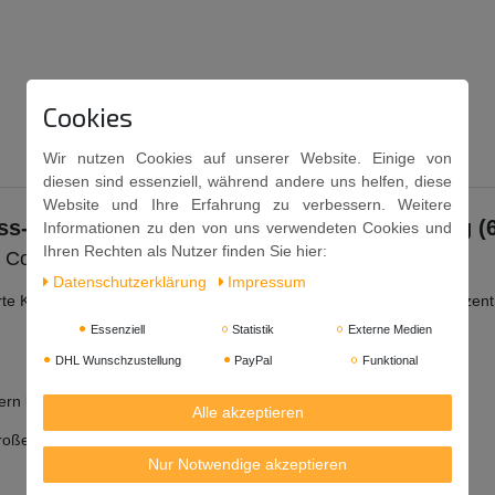
Cookies
Wir nutzen Cookies auf unserer Website. Einige von
diesen sind essenziell, während andere uns helfen, diese
Website und Ihre Erfahrung zu verbessern. Weitere
ss-Geleestücken und Mangogeschmack 480g (6
Informationen zu den von uns verwendeten Cookies und
Ihren Rechten als Nutzer finden Sie hier:
e Coco
Daten­schutz­erklärung
Impressum
te Kokosnusscreme, Zucker, Säuerungsmittel: E260), Apfelsaftkonzent
Essenziell
Statistik
Externe Medien
DHL Wunschzustellung
PayPal
Funktional
ern beeinträchtigen.
Alle akzeptieren
großen Geleestücken. Zum Verzehr immer einen Löffel verwenden.
Nur Notwendige akzeptieren