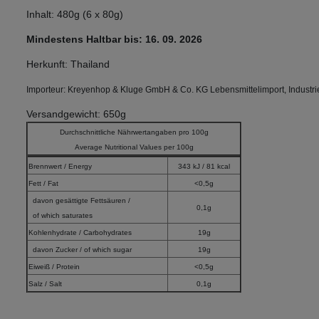
Inhalt: 480g (6 x 80g)
Mindestens Haltbar bis: 16
. 09. 2026
Herkunft: Thailand
Importeur: Kreyenhop & Kluge GmbH & Co. KG Lebensmittelimport, Industrie
Versandgewicht: 650g
Durchschnittliche Nährwertangaben pro 100g
Average Nutritional Values per 100g
Brennwert / Energy
343 kJ / 81 kcal
Fett / Fat
<0,5g
davon gesättigte Fettsäuren /
0,1g
of which saturates
Kohlenhydrate / Carbohydrates
19g
davon Zucker / of which sugar
19g
Eiweiß / Protein
<0,5g
Salz / Salt
0,1g