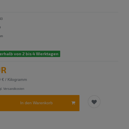
43
O
mm
erhalb von 2 bis 4 Werktagen
UR
0 € / Kilogramm
l.
Versandkosten
In den Warenkorb