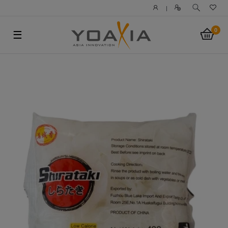
|
0
☰