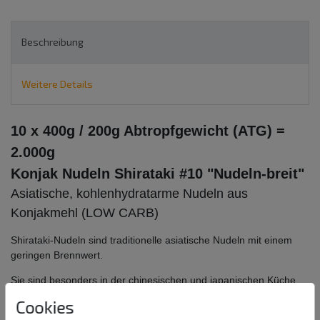
Beschreibung
Weitere Details
10 x 400g / 200g Abtropfgewicht (ATG) =
2.000g
Konjak Nudeln Shirataki #10 "Nudeln-breit
"
Asiatische, kohlenhydratarme Nudeln aus
Konjakmehl (LOW CARB)
Shirataki-Nudeln sind traditionelle asiatische Nudeln mit einem
geringen Brennwert.
Sie sind besonders in der chinesischen und japanischen Küche
sehr beliebt.
Cookies
Bei der Herstellung von Shirataki-Nudeln, auch Konjak-Nudeln