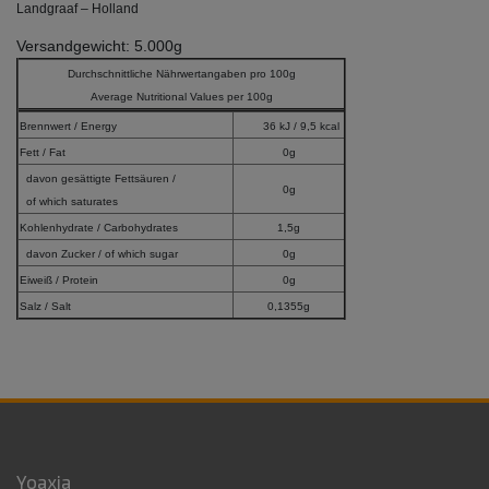
Landgraaf – Holland
Versandgewicht: 5.000g
Durchschnittliche Nährwertangaben pro 100g
Average Nutritional Values per 100g
Brennwert / Energy
36 kJ / 9,5 kcal
Fett / Fat
0g
davon gesättigte Fettsäuren /
0g
of which saturates
Kohlenhydrate / Carbohydrates
1,5g
davon Zucker / of which sugar
0g
Eiweiß / Protein
0g
Salz / Salt
0,1355g
Yoaxia