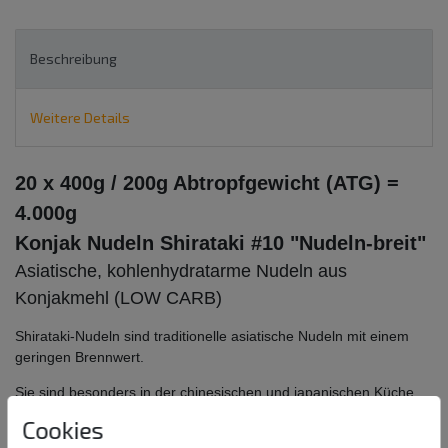
Beschreibung
Weitere Details
20 x 400g / 200g Abtropfgewicht (ATG) =
4.000g
Konjak Nudeln Shirataki #10 "Nudeln-breit"
Asiatische, kohlenhydratarme Nudeln aus
Konjakmehl (LOW CARB)
Shirataki-Nudeln sind traditionelle asiatische Nudeln mit einem
geringen Brennwert.
Sie sind besonders in der chinesischen und japanischen Küche
sehr beliebt.
Cookies
Bei der Herstellung von Shirataki-Nudeln, auch Konjak-Nudeln