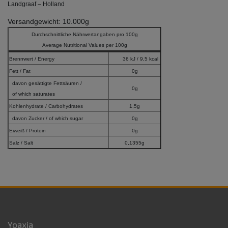
Landgraaf – Holland
Versandgewicht: 10.000g
Durchschnittliche Nährwertangaben pro 100g
Average Nutritional Values per 100g
Brennwert / Energy
36 kJ / 9,5 kcal
Fett / Fat
0g
davon gesättigte Fettsäuren /
0g
of which saturates
Kohlenhydrate / Carbohydrates
1,5g
davon Zucker / of which sugar
0g
Eiweiß / Protein
0g
Salz / Salt
0,1355g
Yoaxia