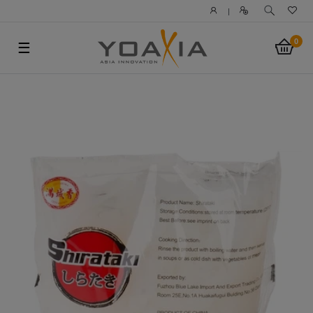
|
0
☰