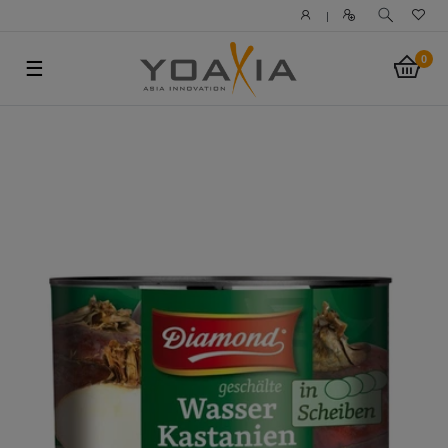
|
0
☰