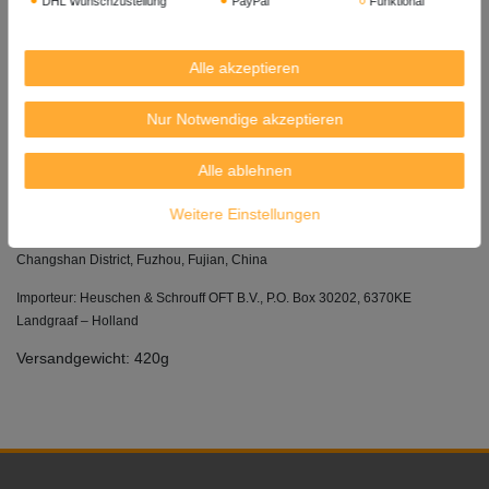
DHL Wunschzustellung
PayPal
Funktional
Inhalt: 227g
Alle akzeptieren
Mindestens Haltbar bis: 31. 08. 2028
Trocken und dunkel lagern.
Nur Notwendige akzeptieren
Herkunft: China
Alle ablehnen
Hersteller / PRODUCED BY:
Weitere Einstellungen
Fujian Blue Lake Foods Co., Ltd
#63 Yanqi Road, Jinshan Industrial Zone,
Changshan District, Fuzhou, Fujian, China
Importeur: Heuschen & Schrouff OFT B.V., P.O. Box 30202, 6370KE
Landgraaf – Holland
Versandgewicht: 420g