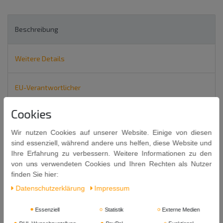
Beschreibung
Weitere Details
EU-Verantwortlicher
Cookies
Grüner Tee mit Jasmin 227g
Wir nutzen Cookies auf unserer Website. Einige von diesen
CHUN HAO
sind essenziell, während andere uns helfen, diese Website und
春好
Ihre Erfahrung zu verbessern. Weitere Informationen zu den
von uns verwendeten Cookies und Ihren Rechten als Nutzer
JASMINE TEA
finden Sie hier:
Daten­schutz­erklärung
Impressum
Essenziell
Statistik
Externe Medien
Zutaten: grüner Tee 98%, Jasminblüten 2%