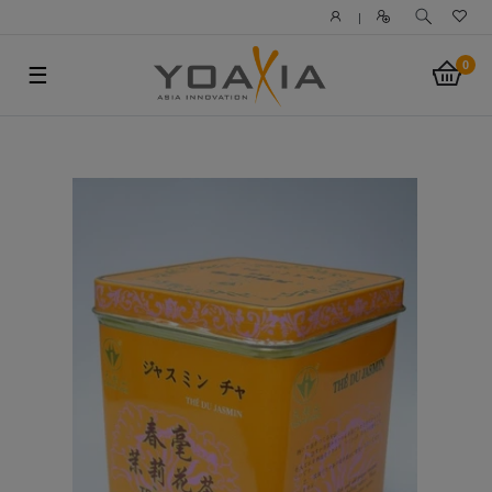
|
0
☰