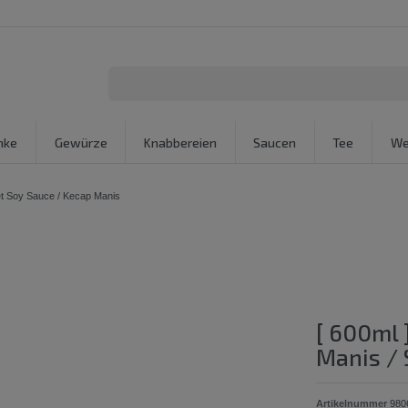
nke
Gewürze
Knabbereien
Saucen
Tee
We
et Soy Sauce / Kecap Manis
[ 600ml 
Manis / 
Artikelnummer
980