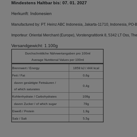
Mindestens Haltbar bis: 07. 01. 2027
Herkunft: Indonesien
Manufactured by:
PT. Heinz ABC Indonesia, Jakarta-11710, Indonesia, PO
Importeur: Oriental Merchant (Europe), Vorstengrafdonk 8, 5342 LT Oss, Th
Versandgewicht: 1.100g
Durchschnittliche Nährwertangaben pro 100ml
Average Nutritional Values per 100ml
Brennwert / Energy
1859 kJ / 444 kcal
Fett / Fat
0,6g
davon gesättigte Fettsäuren /
0,4g
of which saturates
Kohlenhydrate / Carbohydrates
108g
davon Zucker / of which sugar
79g
Eiweiß / Protein
1,9g
Salz / Salt
5,5g