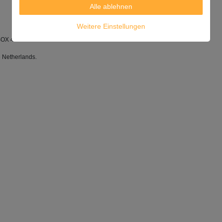
Alle ablehnen
Weitere Einstellungen
-BOX 4608/ JKT-10001
e Netherlands.