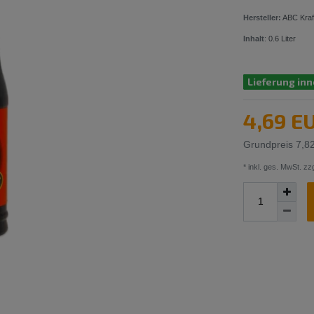
Hersteller:
ABC Kraf
Inhalt
:
0.6
Liter
Lieferung inn
4,69 E
Grundpreis
7,82
* inkl. ges. MwSt. zzg