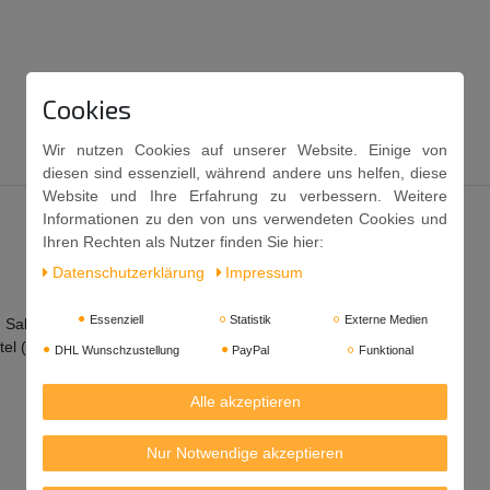
Cookies
Wir nutzen Cookies auf unserer Website. Einige von
diesen sind essenziell, während andere uns helfen, diese
Website und Ihre Erfahrung zu verbessern. Weitere
Informationen zu den von uns verwendeten Cookies und
Ihren Rechten als Nutzer finden Sie hier:
Daten­schutz­erklärung
Impressum
Essenziell
Statistik
Externe Medien
, Salz,
SOJA
bohnen 2,6%,
WEIZEN
), Wasser, Salz, Farbstoff
el (Zitronensäure), Verdickungsmittel (Xanthan).
DHL Wunschzustellung
PayPal
Funktional
Alle akzeptieren
Nur Notwendige akzeptieren