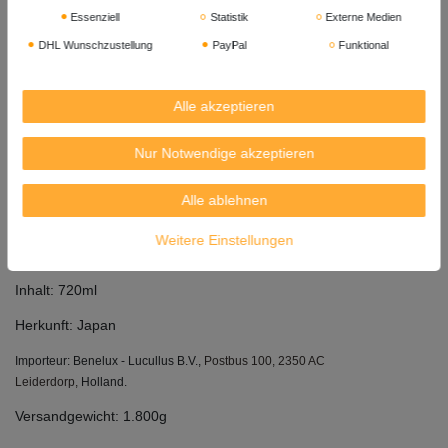
Essenziell
Statistik
Externe Medien
Serviervorschlag: Erhitzt, bei Raumtemperatur und gekühlt ein
DHL Wunschzustellung
PayPal
Funktional
Genuss.
Zutaten: Wasser, Reis, Hefe.
Alle akzeptieren
Hinweis:
- Entfernen Sie die Kappe vor dem Erhitzen.
Nur Notwendige akzeptieren
- Beim Erwärmen nicht überhitzen, um Verbrühungsgefahr zu
vermeiden.
Alle ablehnen
Trocken und kühl lagern, nicht ins Sonnenlicht stellen.
Weitere Einstellungen
Alkoholgehalt: 14,5% vol.
Inhalt: 720ml
Herkunft: Japan
Importeur: Benelux - Lucullus B.V.,
Postbus 100, 2350 AC
Leiderdorp,
Holland.
Versandgewicht: 1.800g