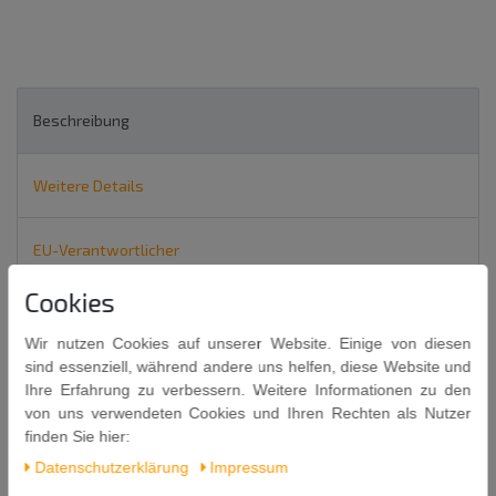
Beschreibung
Weitere Details
EU-Verantwortlicher
Cookies
GEKKEIKAN Traditional Sake 720ml
Wir nutzen Cookies auf unserer Website. Einige von diesen
JUNMAI-SHU
alc. 14,5% vol
sind essenziell, während andere uns helfen, diese Website und
Alkoholisches Reis Getränk
Ihre Erfahrung zu verbessern. Weitere Informationen zu den
"The Superior Japanese Sake"
von uns verwendeten Cookies und Ihren Rechten als Nutzer
finden Sie hier:
Köstlich zu Tempura, Fisch, Schalentieren, Gemüsegerichten und
Daten­schutz­erklärung
Impressum
asiatischer
Küche
. Auch eine leckere Basis für Brühe und
Marinaden.