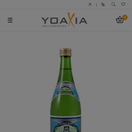
|
0
☰