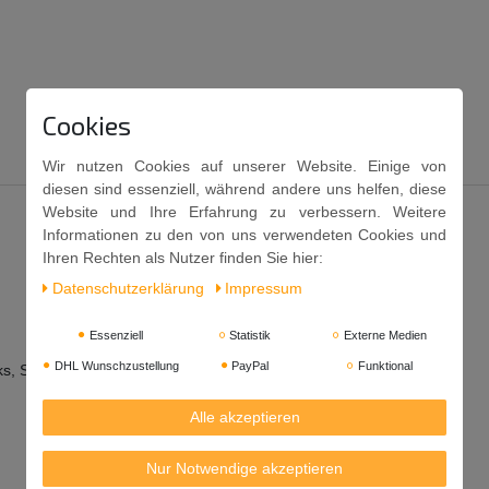
Cookies
Wir nutzen Cookies auf unserer Website. Einige von
diesen sind essenziell, während andere uns helfen, diese
Website und Ihre Erfahrung zu verbessern. Weitere
Informationen zu den von uns verwendeten Cookies und
Ihren Rechten als Nutzer finden Sie hier:
Daten­schutz­erklärung
Impressum
Essenziell
Statistik
Externe Medien
DHL Wunschzustellung
PayPal
Funktional
nks, Speiseeis und vielem anderen.
Alle akzeptieren
Nur Notwendige akzeptieren