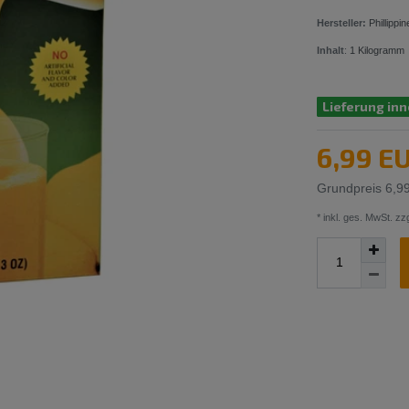
Hersteller:
Phillipp
Inhalt
:
1
Kilogramm
Lieferung inn
6,99 E
Grundpreis
6,9
* inkl. ges. MwSt. zzg