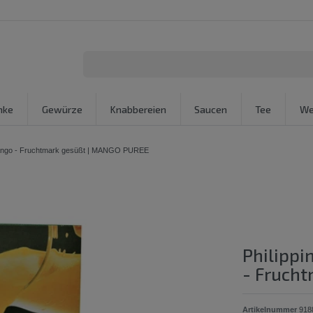
nke
Gewürze
Knabbereien
Saucen
Tee
We
Mango - Fruchtmark gesüßt | MANGO PUREE
Philippi
- Fruch
Artikelnummer
918