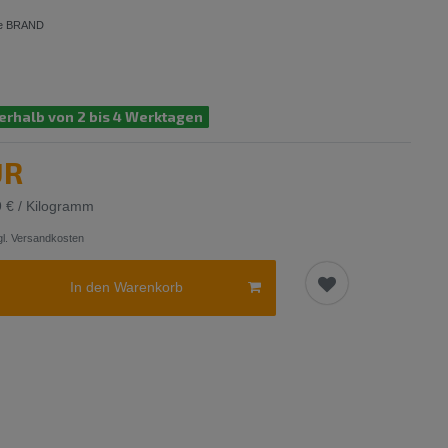
ine BRAND
erhalb von 2 bis 4 Werktagen
UR
9 € / Kilogramm
l.
Versandkosten
In den Warenkorb