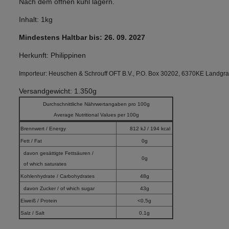
Nach dem öffnen kühl lagern.
Inhalt: 1kg
Mindestens Haltbar bis: 26
. 09. 2027
Herkunft: Philippinen
Importeur: Heuschen & Schrouff OFT B.V., P.O. Box 30202, 6370KE Landgra
Versandgewicht: 1.350g
Durchschnittliche Nährwertangaben pro 100g
Average Nutritional Values per 100g
Brennwert / Energy
812 kJ / 194 kcal
Fett / Fat
0g
davon gesättigte Fettsäuren /
0g
of which saturates
Kohlenhydrate / Carbohydrates
48g
davon Zucker / of which sugar
43g
Eiweiß / Protein
<0,5g
Salz / Salt
0,1g