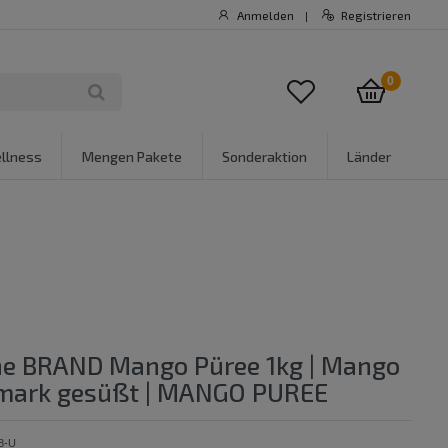
Anmelden
Registrieren
|
0
llness
Mengen Pakete
Sonderaktion
Länder
ne BRAND Mango Püree 1kg | Mango
tmark gesüßt | MANGO PUREE
8-U