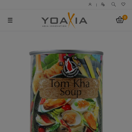
|
0
☰