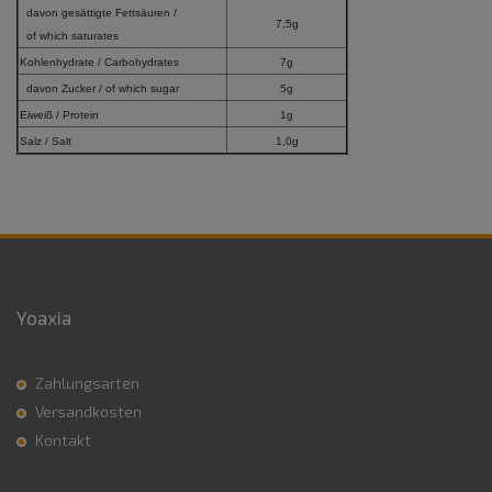
davon gesättigte Fettsäuren /
7,5g
of which saturates
Kohlenhydrate / Carbohydrates
7g
davon Zucker / of which sugar
5g
Eiweiß / Protein
1g
Salz / Salt
1,0g
Yoaxia
Zahlungsarten
Versandkosten
Kontakt