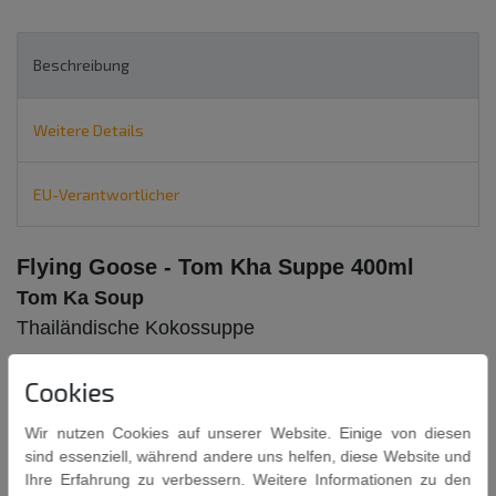
Beschreibung
Weitere Details
EU-Verantwortlicher
Flying Goose - Tom Kha Suppe 400ml
Tom Ka Soup
Thailändische Kokossuppe
Cookies
Wir nutzen Cookies auf unserer Website. Einige von diesen
sind essenziell, während andere uns helfen, diese Website und
Ihre Erfahrung zu verbessern. Weitere Informationen zu den
Zutaten: Kokosmilch 58%, Wasser, Pilze, Galgantwurzel, Zucker,