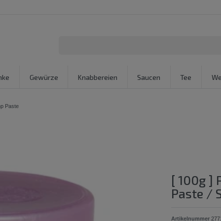
nke
Gewürze
Knabbereien
Saucen
Tee
We
mp Paste
[ 100g ]
Paste / 
Artikelnummer
277