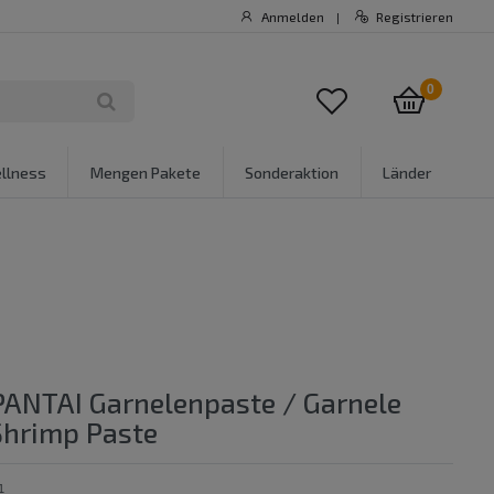
Anmelden
Registrieren
|
0
llness
Mengen Pakete
Sonderaktion
Länder
 PANTAI Garnelenpaste / Garnele
Shrimp Paste
1