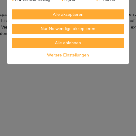
Alle akzeptieren
paste, die aus fermentierten Garnelen besteht. Die Garnelen werden z
is die Paste ausgereift ist. In Thailand, Malaysia, Indonesien und auf 
m Verfeinern von Saucen und
in Currys. Die Garnelenpaste hat einen 
Nur Notwendige akzeptieren
rden.
Alle ablehnen
Weitere Einstellungen