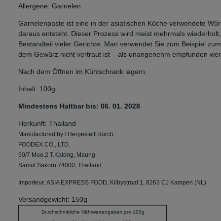
Allergene: Garnelen.
Garnelenpaste ist eine in der asiatischen Küche verwendete Würz
daraus entsteht. Dieser Prozess wird meist mehrmals wiederholt, b
Bestandteil vieler Gerichte. Man verwendet Sie zum Beispiel zu
dem Gewürz nicht vertraut ist – als unangenehm empfunden we
Nach dem Öffnen im Kühlschrank lagern.
Inhalt: 100g
Mindestens Haltbar bis: 06. 01. 2028
Herkunft: Thailand
Manufactured by / Hergestellt durch:
FOODEX CO., LTD.
50/7 Moo.2 T.Kalong, Maung
Samut Sakorn 74000, Thailand
Importeur: ASIA EXPRESS FOOD, Kilbystraat 1, 8263 CJ Kampen (NL)
Versandgewicht: 150g
Durchschnittliche Nährwertangaben pro 100g