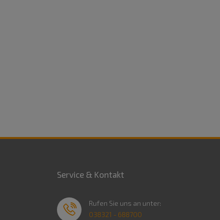
Service & Kontakt
Rufen Sie uns an unter:
038321 - 688700