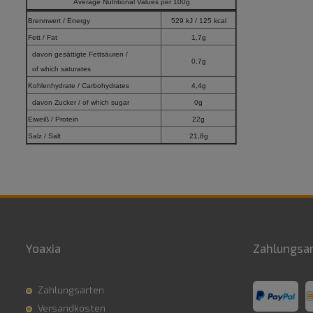
Average Nutritional Values per 100g
Brennwert / Energy
529 kJ / 125 kcal
Fett / Fat
1,7g
davon gesättigte Fettsäuren /
0,7g
of which saturates
Kohlenhydrate / Carbohydrates
4,4g
davon Zucker / of which sugar
0g
Eiweiß / Protein
22g
Salz / Salt
21,8g
Yoaxia
Zahlungsa
Zahlungsarten
Versandkosten