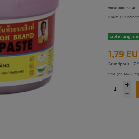
Hersteller:
Pantai
Inhalt
:
0.1
Kilogram
Lieferung inn
1,79 E
Grundpreis
17,
* inkl. ges. MwSt. zzg