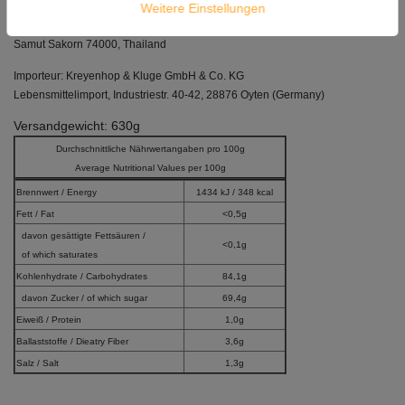
PANTAINORASINGH MANUFACTURER CO., LTD.
Weitere Einstellungen
99 Moo.2, Tambol Galoong, Maung
Samut Sakorn 74000,
Thailand
Importeur:
Kreyenhop & Kluge GmbH & Co. KG
Lebensmittelimport,
Industriestr. 40-42,
28876 Oyten (Germany)
Versandgewicht: 630g
Durchschnittliche Nährwertangaben pro 100g
Average Nutritional Values per 100g
Brennwert / Energy
1434 kJ / 348 kcal
Fett / Fat
<0,5g
davon gesättigte Fettsäuren /
<0,1g
of which saturates
Kohlenhydrate / Carbohydrates
84,1g
davon Zucker / of which sugar
69,4g
Eiweiß / Protein
1,0g
Ballaststoffe / Dieatry Fiber
3,6g
Salz / Salt
1,3g