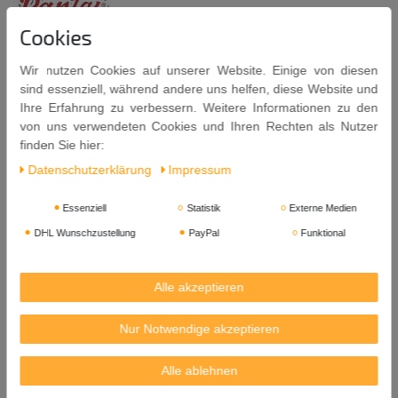
Cookies
Typische thailändische Spezial-Sauce für alles gebratene.
Wir nutzen Cookies auf unserer Website. Einige von diesen
sind essenziell, während andere uns helfen, diese Website und
Die beste Wahl speziell zu gebratenen Nudeln thailändischer Art.
Ihre Erfahrung zu verbessern. Weitere Informationen zu den
Zutaten: Zucker, Wasser, Tamarinde (12,5%), Palmzucker
von uns verwendeten Cookies und Ihren Rechten als Nutzer
(8%),
Fisch
sauce (Anchovis Extrakt, Salz,
finden Sie hier:
Zucker), Salz, Säuereregulator (Essigsäure:
Daten­schutz­erklärung
Impressum
E260), Farbstoff (Oleorisin: E160c [Paprika-Extrakt]).
Essenziell
Statistik
Externe Medien
Allergene:
Fischsauce (Anchovis Extrakt).
DHL Wunschzustellung
PayPal
Funktional
Kühl und dunkel aufbewahren.
Nach dem Öffnen im Kühlschrank aufbewahren.
Alle akzeptieren
Inhalt: 200ml
Mindestens Haltbar bis: 06. 08. 2026
Nur Notwendige akzeptieren
Herkunft: Thailand
Alle ablehnen
Manufactured by / Hergestellt durch: