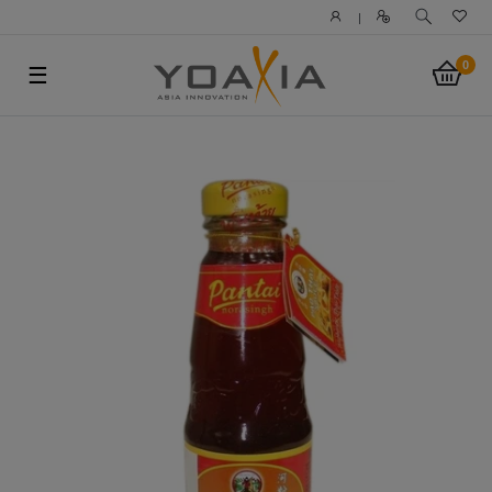
|
0
☰