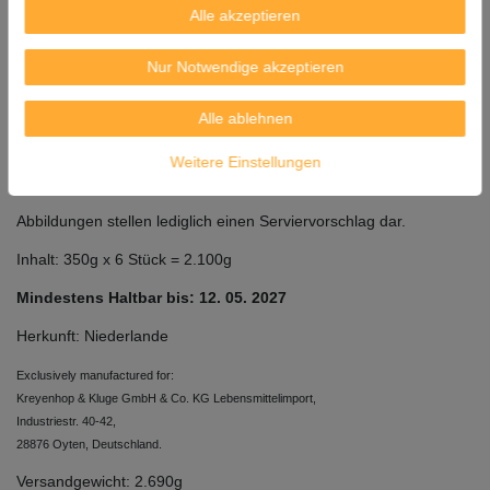
Alle akzeptieren
Zutaten: geröstete
Erdnuss
kerne 91%, Sonnenblumenöl,
Palmfett ganz gehärtet, Meersalz. Kann
Schalenfrüchte
Nur Notwendige akzeptieren
enthalten
Alle ablehnen
Allergene: Erdnüsse und daraus gewonnene Erzeugnisse. Spuren
von Schalenfrüchten möglich.
Weitere Einstellungen
Kühl und lichtgeschützt lagern.
Abbildungen stellen lediglich einen Serviervorschlag dar.
Inhalt: 350g x 6 Stück = 2.100g
Mindestens Haltbar bis: 12. 05. 2027
Herkunft: Niederlande
Exclusively manufactured for:
Kreyenhop & Kluge GmbH & Co. KG Lebensmittelimport,
Industriestr. 40-42,
28876 Oyten, Deutschland.
Versandgewicht: 2.690g