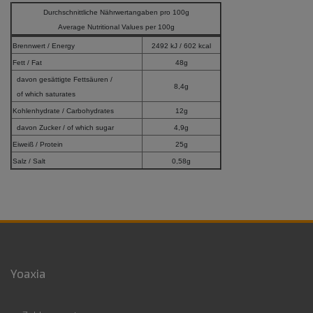
Durchschnittliche Nährwertangaben pro 100g
Average Nutritional Values per 100g
Brennwert / Energy
2492 kJ / 602 kcal
Fett / Fat
48g
davon gesättigte Fettsäuren /
8,4g
of which saturates
Kohlenhydrate / Carbohydrates
12g
davon Zucker / of which sugar
4,9g
Eiweiß / Protein
25g
Salz / Salt
0,58g
Yoaxia