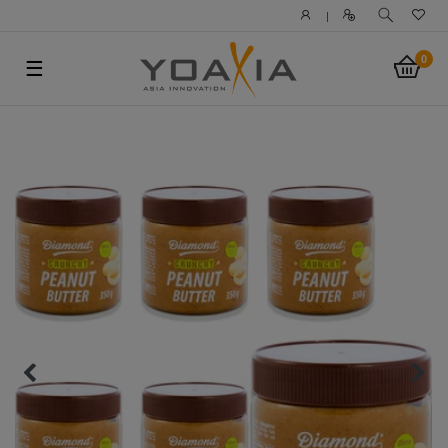
|
0
☰