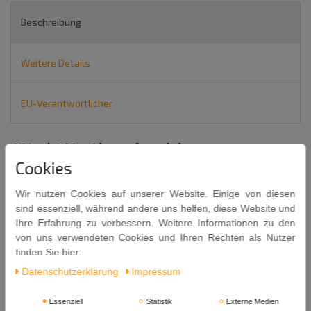
Beschreibung
Weitere Details
EU-Verantwortlicher
450g / 240g Abtropfgewicht
Cookies
Ingwer in Sirup
GEMBER (
in Niederländisch
)
Wir nutzen Cookies auf unserer Website. Einige von diesen
sind essenziell, während andere uns helfen, diese Website und
Zutaten: Ingwer, Zucker, Wasser.
Ihre Erfahrung zu verbessern. Weitere Informationen zu den
von uns verwendeten Cookies und Ihren Rechten als Nutzer
Inhalt: 450g / Abtropfgewicht 240g
finden Sie hier:
Mindestens Haltbar bis: 29. 09. 2029
Daten­schutz­erklärung
Impressum
Herkunft: Niederlande
Essenziell
Statistik
Externe Medien