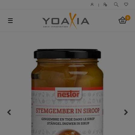
|
0
☰