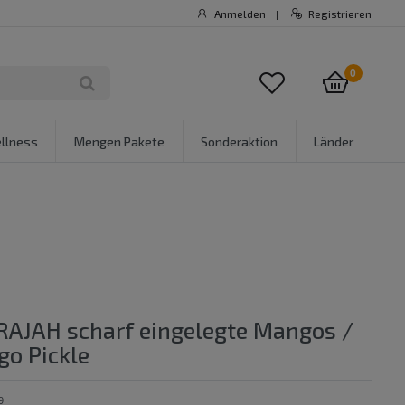
Anmelden
Registrieren
|
0
llness
Mengen Pakete
Sonderaktion
Länder
 RAJAH scharf eingelegte Mangos /
o Pickle
9