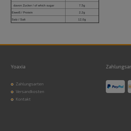
davon Zucker / of which sugar
7,5g
Eiweiß / Protein
2,2g
Salz / Salt
12,0g
Yoaxia
Zahlungsa
Zahlungsarten
Versandkosten
Kontakt