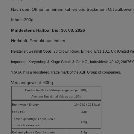
Nach dem Öffnen an einem kühlen und trockenem Ort aufbewah
Inhalt: 300g
Mindestens Haltbar bis: 30. 08. 2026
Herkunft: Produkt aus Indien
Hersteller: westmill
foods,
26 Crown Road, Enfield, EN1 1DZ, UK (United K
Importeur: Kreyenhop & Kluge GmbH & Co. KG , Industriestr. 40-42, 28876 
"RAJAH" is a registered Trade mark of the ABF Group of companies.
Versandgewicht: 600g
Durchschnittliche Nährwertangaben pro 100g
Average Nutritional Values per 100g
Brennwert / Energy
1046 kJ / 253 kcal
Fett / Fat
23g
davon gesättigte Fettsäuren /
1,5g
of which saturates
Kohlenhydrate / Carbohydrates
9,3g