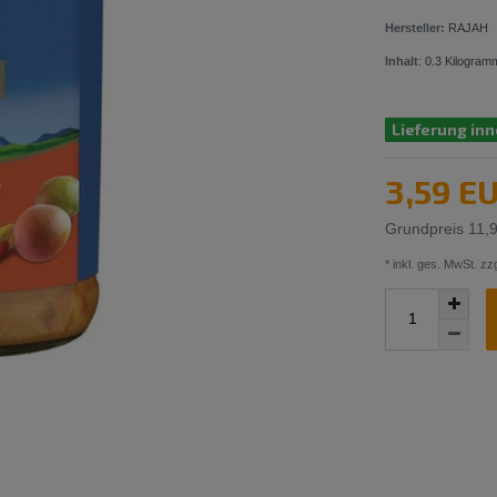
Hersteller:
RAJAH
Inhalt
:
0.3
Kilogram
Lieferung inn
3,59 E
Grundpreis
11,
* inkl. ges. MwSt. zzg