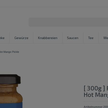
nke
Gewürze
Knabbereien
Saucen
Tee
We
Hot Mango Pickle
[ 300g ]
Hot Mang
Artikelnummer
200