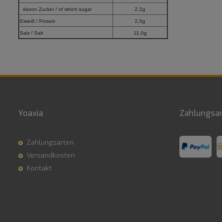
davon Zucker / of which sugar
2,2g
Eiweiß / Protein
2,5g
Salz / Salt
11,0g
Yoaxia
Zahlungsa
Zahlungsarten
Versandkosten
Kontakt