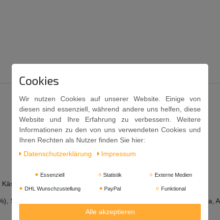
Cookies
Wir nutzen Cookies auf unserer Website. Einige von
diesen sind essenziell, während andere uns helfen, diese
Website und Ihre Erfahrung zu verbessern. Weitere
Informationen zu den von uns verwendeten Cookies und
Ihren Rechten als Nutzer finden Sie hier:
Daten­schutz­erklärung
Impressum
Essenziell
Statistik
Externe Medien
ch, Käse und Poppadums.
DHL Wunschzustellung
PayPal
Funktional
%), Säuerungsmittel (Zitronensäure),
Senf
, Bockshornklee, Kurkuma, A
Alle akzeptieren