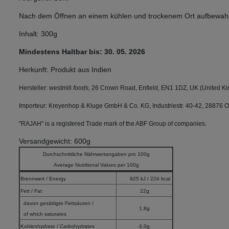
Nach dem Öffnen an einem kühlen und trockenem Ort aufbewah
Inhalt: 300g
Mindestens Haltbar bis: 30. 05. 2026
Herkunft: Produkt aus Indien
Hersteller: westmill
foods,
26 Crown Road, Enfield, EN1 1DZ, UK (United K
Importeur: Kreyenhop & Kluge GmbH & Co. KG, Industriestr. 40-42, 28876 
"RAJAH" is a registered Trade mark of the ABF Group of companies.
Versandgewicht: 600g
Durchschnittliche Nährwertangaben pro 100g
Average Nutritional Values per 100g
Brennwert / Energy
925 kJ / 224 kcal
Fett / Fat
22g
davon gesättigte Fettsäuren /
1,8g
of which saturates
Kohlenhydrate / Carbohydrates
4,0g