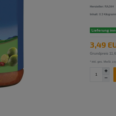
Hersteller:
RAJAH
Inhalt
:
0.3
Kilogram
Lieferung inn
3,49 E
Grundpreis
11,
* inkl. ges. MwSt. zzg