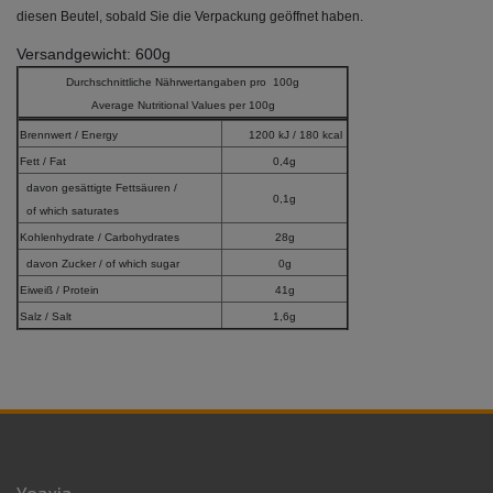
diesen Beutel, sobald Sie die Verpackung geöffnet haben.
Versandgewicht: 600g
Durchschnittliche Nährwertangaben pro 100g
Average Nutritional Values per 100g
Brennwert / Energy
1200 kJ / 180 kcal
Fett / Fat
0,4g
davon gesättigte Fettsäuren /
0,1g
of which saturates
Kohlenhydrate / Carbohydrates
28g
davon Zucker / of which sugar
0g
Eiweiß / Protein
41g
Salz / Salt
1,6g
Yoaxia