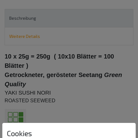
Beschreibung
Weitere Details
10 x 25g = 250g ( 10x10 Blätter = 100
Blätter )
Getrockneter, gerösteter Seetang
Green
Quality
YAKI SUSHI NORI
ROASTED SEEWEED
Cookies