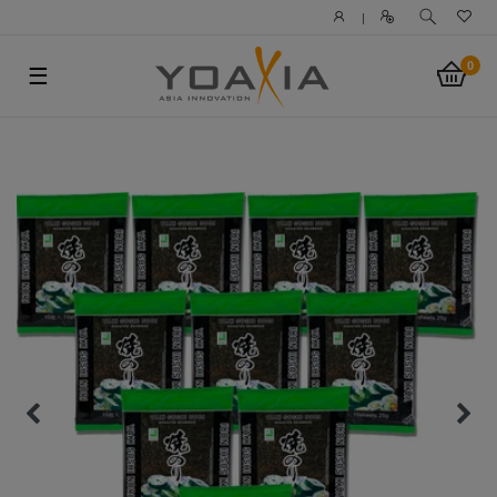
|
0
☰